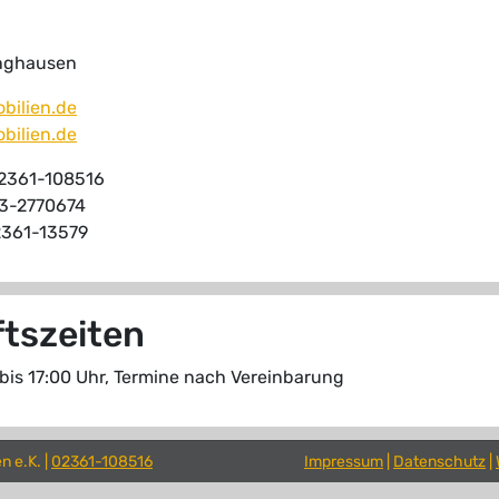
nghausen
bilien.de
bilien.de
)2361-108516
73-2770674
2361-13579
tszeiten
 bis 17:00 Uhr, Termine nach Vereinbarung
n e.K. |
02361-108516
Impressum
|
Datenschutz
|